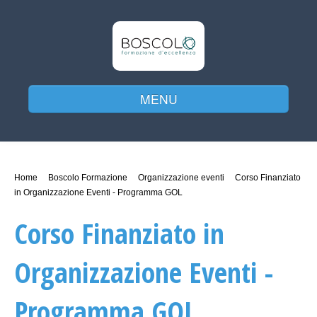
MENU
Home
Home
Boscolo Formazione
Organizzazione eventi
Corso Finanziato
in Organizzazione Eventi - Programma GOL
Chi siamo
Corso Finanziato in
Organizzazione Eventi -
I nostri corsi
Programma GOL